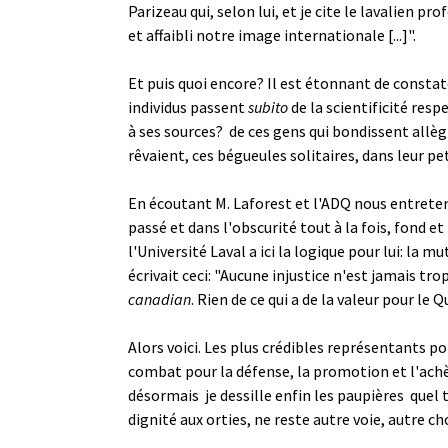
Parizeau qui, selon lui, et je cite le lavalien p
et affaibli notre image internationale [...]".
Et puis quoi encore? Il est étonnant de constat
individus passent
subito
de la scientificité res
à ses sources? ­ de ces gens qui bondissent allèg
rêvaient, ces bégueules solitaires, dans leur peti
En écoutant M. Laforest et l'ADQ nous entreten
passé et dans l'obscurité tout à la fois, fond 
l'Université Laval a ici la logique pour lui: l
écrivait ceci: "Aucune injustice n'est jamais t
canadian
. Rien de ce qui a de la valeur pour l
Alors voici. Les plus crédibles représentants p
combat pour la défense, la promotion et l'achè
désormais ­ je dessille enfin les paupières ­ qu
dignité aux orties, ne reste autre voie, autre cho