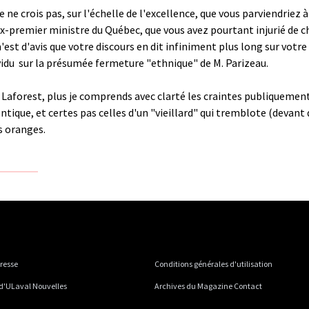
e ne crois pas, sur l'échelle de l'excellence, que vous parviendriez
ex-premier ministre du Québec, que vous avez pourtant injurié de
'est d'avis que votre discours en dit infiniment plus long sur votr
ividu ­ sur la présumée fermeture "ethnique" de M. Parizeau.
M. Laforest, plus je comprends avec clarté les craintes publiquem
entique, et certes pas celles d'un "vieillard" qui tremblote (deva
es oranges.
presse
Conditions générales d'utilisation
 d'ULaval Nouvelles
Archives du Magazine Contact