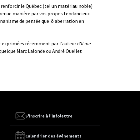
 à renforcir le Québec (tel un matériau noble)
 chenue manière par vos propos tendancieux
e nanisme de pensée que ­ ô aberration en
ent exprimées récemment par l'auteur d'
Il me
nt quelque Marc Lalonde ou André Ouellet
S'inscrire à l'infolettre
Calendrier des événements