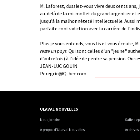
M. Laforest, dussiez-vous vivre deux cents ans, j
au-delà de la mi-mollet du grand argentier et 
jusqu'à la malhonnêteté intellectuelle. Aussi m
parfaite contradiction avec la carrière de l'ind
Plus je vous entends, vous lis et vous écoute, 
reste un pays
. Qui sont celles d'un "jeune" auth
d'autrefois) à l'idée de perdre sa pension. Ou s
JEAN-LUC GOUIN
Peregrin@Q-bec.com
ULAVAL NOUVELLES
Nous joindre
Salle de 
À propos d'ULaval Nouvelles
Archives