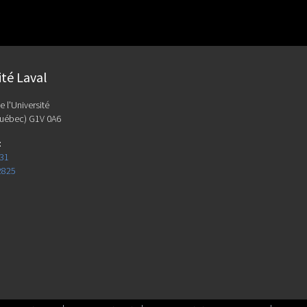
ité Laval
e l'Université
uébec) G1V 0A6
:
131
2825