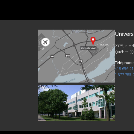
Univers
2325, rue d
Québec (Q
Téléphone
418 656-2
1 877 785-