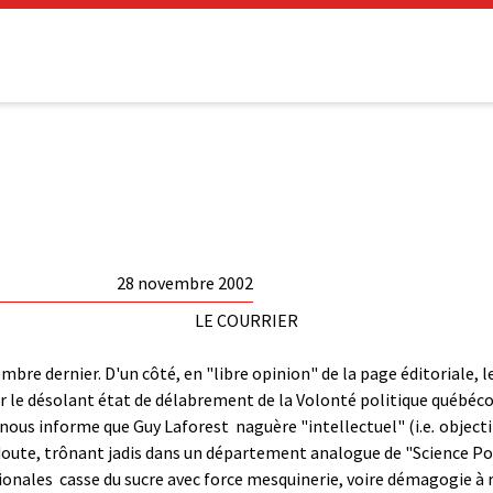
28 novembre 2002
LE COURRIER
bre dernier. D'un côté, en "libre opinion" de la page éditoriale, l
sur le désolant état de délabrement de la Volonté politique québéc
nous informe que Guy Laforest ­ naguère
"intellectuel" (i.e
.
objecti
 doute, trônant jadis dans un département analogue de "Science Po"
onales ­ casse du sucre avec force mesquinerie, voire démagogie à r