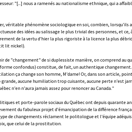
rofesseur: "[...] nous a ramenés au nationalisme ethnique, qui a affa
er, véritable phénomène sociologique en soi, combien, lorsqu'ils a
pectueuse des idées au salissage le plus trivial des personnes, et c
rement de la vertu d'hier la plus rigoriste à la licence la plus débri
t lit nickel).
ir de "changement" de si duplessiste manière, on comprend au quar
et forme confondus) constitue, de fait, un authentique changement. 
a mutilation ça change son homme, M'dame! Or, dans son article, po
rop grande, aucune humiliation trop cuisante, aucune perte n'est ja
e Québec n'en n'aura jamais assez pour renoncer au Canada
.
"
olitiques et porte-parole sociaux du Québec ont depuis quarante an
vement du fabuleux projet d'émancipation de la différence françai
el type de changements réclament le politologue et l'équipe adéquist
ix, que celui de la prostitution.