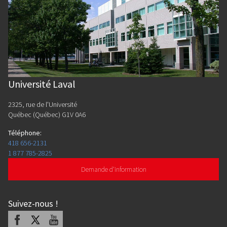
Université Laval
2325, rue de l'Université
Québec (Québec) G1V 0A6
Téléphone
:
418 656-2131
1 877 785-2825
Demande d'information
Suivez-nous
!
Facebook
X
Youtube