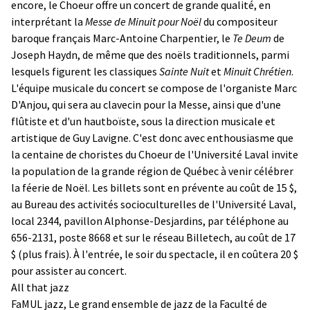
encore, le Choeur offre un concert de grande qualité, en
interprétant la
Messe de Minuit pour Noël
du compositeur
baroque français Marc-Antoine Charpentier, le
Te Deum
de
Joseph Haydn, de même que des noëls traditionnels, parmi
lesquels figurent les classiques
Sainte Nuit
et
Minuit Chrétien
.
L'équipe musicale du concert se compose de l'organiste Marc
D'Anjou, qui sera au clavecin pour la Messe, ainsi que d'une
flûtiste et d'un hautboïste, sous la direction musicale et
artistique de Guy Lavigne. C'est donc avec enthousiasme que
la centaine de choristes du Choeur de l'Université Laval invite
la population de la grande région de Québec à venir célébrer
la féerie de Noël. Les billets sont en prévente au coût de 15 $,
au Bureau des activités socioculturelles de l'Université Laval,
local 2344, pavillon Alphonse-Desjardins, par téléphone au
656-2131, poste 8668 et sur le réseau Billetech, au coût de 17
$ (plus frais). À l'entrée, le soir du spectacle, il en coûtera 20 $
pour assister au concert.
All that jazz
FaMUL jazz, Le grand ensemble de jazz de la Faculté de