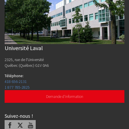
Université Laval
2325, rue de l'Université
Québec (Québec) G1V 0A6
Téléphone
:
418 656-2131
1 877 785-2825
Demande d'information
Suivez-nous
!
Facebook
X
Youtube