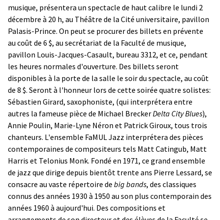
musique, présentera un spectacle de haut calibre le lundi 2
décembre à 20 h, au Théâtre de la Cité universitaire, pavillon
Palasis-Prince. On peut se procurer des billets en prévente
au coût de 6 $, au secrétariat de la Faculté de musique,
pavillon Louis-Jacques-Casault, bureau 3312, et ce, pendant
les heures normales d'ouverture. Des billets seront
disponibles à la porte de la salle le soir du spectacle, au coût
de 8 $. Seront à l'honneur lors de cette soirée quatre solistes:
Sébastien Girard, saxophoniste, (qui interprétera entre
autres la fameuse pièce de Michael Brecker
Delta City Blues
),
Annie Poulin, Marie-Lyne Néron et Patrick Giroux, tous trois
chanteurs. L'ensemble FaMUL Jazz interprétera des pièces
contemporaines de compositeurs tels Matt Catingub, Matt
Harris et Telonius Monk. Fondé en 1971, ce grand ensemble
de jazz que dirige depuis bientôt trente ans Pierre Lessard, se
consacre au vaste répertoire de
big bands
, des classiques
connus des années 1930 à 1950 au son plus contemporain des
années 1960 à aujourd'hui. Des compositions et
arrangements de son directeur et des élèves de la Faculté se