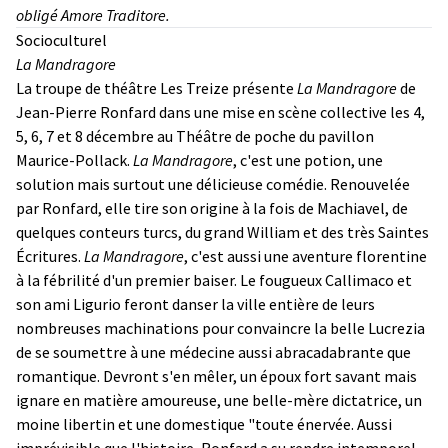
obligé
Amore Traditore.
Socioculturel
La Mandragore
La troupe de théâtre Les Treize présente
La Mandragore
de
Jean-Pierre Ronfard dans une mise en scène collective les 4,
5, 6, 7 et 8 décembre au Théâtre de poche du pavillon
Maurice-Pollack.
La Mandragore
, c'est une potion, une
solution mais surtout une délicieuse comédie. Renouvelée
par Ronfard, elle tire son origine à la fois de Machiavel, de
quelques conteurs turcs, du grand William et des très Saintes
Écritures.
La Mandragore
, c'est aussi une aventure florentine
à la fébrilité d'un premier baiser. Le fougueux Callimaco et
son ami Ligurio feront danser la ville entière de leurs
nombreuses machinations pour convaincre la belle Lucrezia
de se soumettre à une médecine aussi abracadabrante que
romantique. Devront s'en mêler, un époux fort savant mais
ignare en matière amoureuse, une belle-mère dictatrice, un
moine libertin et une domestique "toute énervée. Aussi
imprévisible que l'histoire, Ronfard a su rendre intemporel