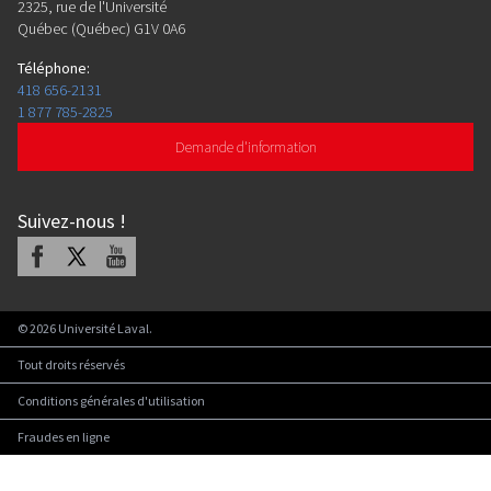
2325, rue de l'Université
Québec (Québec) G1V 0A6
Téléphone
:
418 656-2131
1 877 785-2825
Demande d'information
Suivez-nous
!
Facebook
X
Youtube
©
2026
Université Laval.
Tout droits réservés
Conditions générales d'utilisation
Fraudes en ligne