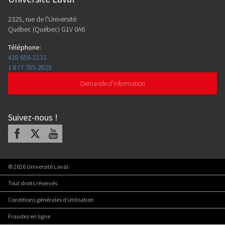
2325, rue de l'Université
Québec (Québec) G1V 0A6
Téléphone
:
418 656-2131
1 877 785-2825
Demande d'information
Suivez-nous
!
Facebook
X
Youtube
©
2026
Université Laval.
Tout droits réservés
Conditions générales d'utilisation
Fraudes en ligne