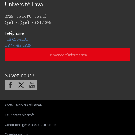
Université Laval
2325, rue de l'Université
Québec (Québec) G1V 0A6
Téléphone
:
418 656-2131
1 877 785-2825
Demande d'information
Suivez-nous
!
Facebook
X
Youtube
©
2026
Université Laval.
Tout droits réservés
Conditions générales d'utilisation
Fraudes en ligne