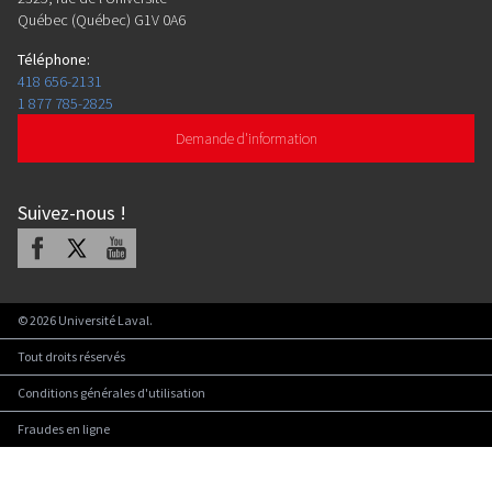
Québec (Québec) G1V 0A6
Téléphone
:
418 656-2131
1 877 785-2825
Demande d'information
Suivez-nous
!
Facebook
X
Youtube
©
2026
Université Laval.
Tout droits réservés
Conditions générales d'utilisation
Fraudes en ligne