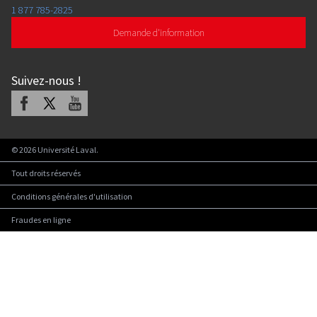
1 877 785-2825
Demande d'information
Suivez-nous
!
Facebook
X
Youtube
©
2026
Université Laval.
Tout droits réservés
Conditions générales d'utilisation
Fraudes en ligne