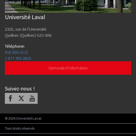
Université Laval
2325, rue de l'Université
Québec (Québec) G1V 0A6
Téléphone
:
418 656-2131
1 877 785-2825
Demande d'information
Suivez-nous
!
Facebook
X
Youtube
©
2026
Université Laval.
Tout droits réservés