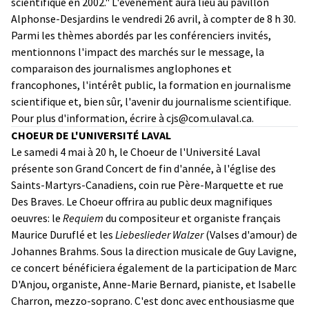
scientifique en 2002." L'événement aura lieu au pavillon
Alphonse-Desjardins le vendredi 26 avril, à compter de 8 h 30.
Parmi les thèmes abordés par les conférenciers invités,
mentionnons l'impact des marchés sur le message, la
comparaison des journalismes anglophones et
francophones, l'intérêt public, la formation en journalisme
scientifique et, bien sûr, l'avenir du journalisme scientifique.
Pour plus d'information, écrire à cjs@com.ulaval.ca.
CHOEUR DE L'UNIVERSITÉ LAVAL
Le samedi 4 mai à 20 h, le Choeur de l'Université Laval
présente son Grand Concert de fin d'année, à l'église des
Saints-Martyrs-Canadiens, coin rue Père-Marquette et rue
Des Braves. Le Choeur offrira au public deux magnifiques
oeuvres: le
Requiem
du compositeur et organiste français
Maurice Duruflé et les
Liebeslieder Walzer
(Valses d'amour) de
Johannes Brahms. Sous la direction musicale de Guy Lavigne,
ce concert bénéficiera également de la participation de Marc
D'Anjou, organiste, Anne-Marie Bernard, pianiste, et Isabelle
Charron, mezzo-soprano. C'est donc avec enthousiasme que