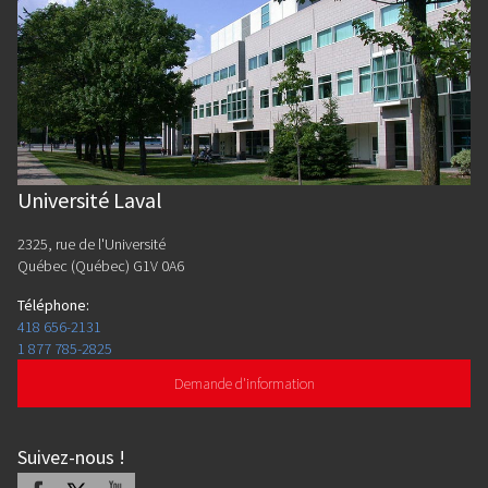
Université Laval
2325, rue de l'Université
Québec (Québec) G1V 0A6
Téléphone
:
418 656-2131
1 877 785-2825
Demande d'information
Suivez-nous
!
Facebook
X
Youtube