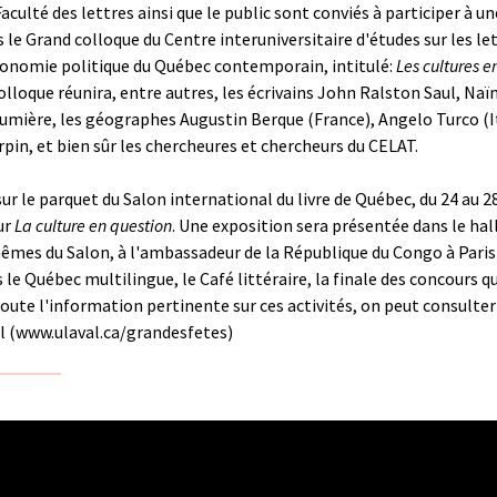
aculté des lettres ainsi que le public sont conviés à participer à u
le Grand colloque du Centre interuniversitaire d'études sur les lett
économie politique du Québec contemporain, intitulé:
Les cultures e
e colloque réunira, entre autres, les écrivains John Ralston Saul, 
 Lumière, les géographes Augustin Berque (France), Angelo Turco (It
pin, et bien sûr les chercheures et chercheurs du CELAT.
ur le parquet du Salon international du livre de Québec, du 24 au 2
ur
La culture en question
. Une exposition sera présentée dans le hal
 mêmes du Salon, à l'ambassadeur de la République du Congo à Paris
 le Québec multilingue, le Café littéraire, la finale des concours q
ute l'information pertinente sur ces activités, on peut consulter l
l (
www.ulaval.ca/grandesfetes
)