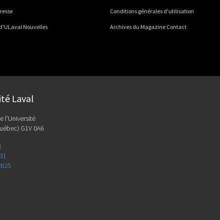
presse
Conditions générales d'utilisation
 d'ULaval Nouvelles
Archives du Magazine Contact
ité Laval
e l'Université
uébec) G1V 0A6
:
131
2825