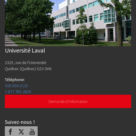
Université Laval
2325, rue de l'Université
Québec (Québec) G1V 0A6
Téléphone
:
418 656-2131
1 877 785-2825
Demande d'information
Suivez-nous
!
Facebook
X
Youtube