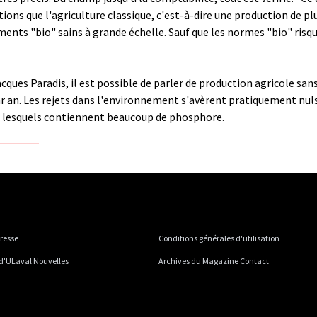
tions que l'agriculture classique, c'est-à-dire une production de pl
iments "bio" sains à grande échelle. Sauf que les normes "bio" risqu
ques Paradis, il est possible de parler de production agricole sans 
r an. Les rejets dans l'environnement s'avèrent pratiquement nuls 
, lesquels contiennent beaucoup de phosphore.
presse
Conditions générales d'utilisation
 d'ULaval Nouvelles
Archives du Magazine Contact