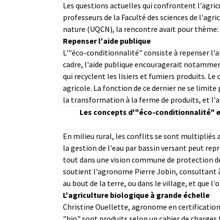
Les questions actuelles qui confrontent l'agric
professeurs de la Faculté des sciences de l'agr
nature (UQCN), la rencontre avait pour thème: 
Repenser l'aide publique
L'"éco-conditionnalité" consiste à repenser l
cadre, l'aide publique encouragerait notamment c
qui recyclent les lisiers et fumiers produits. Le
agricole. La fonction de ce dernier ne se limite 
la transformation à la ferme de produits, et l'
Les concepts d'"éco-conditionnalité" e
En milieu rural, les conflits se sont multipliés
la gestion de l'eau par bassin versant peut repr
tout dans une vision commune de protection de 
soutient l'agronome Pierre Jobin, consultant à
au bout de la terre, ou dans le village, et que l'
L'agriculture biologique à grande échelle
Christine Ouellette, agronome en certification b
"bio" sont produits selon un cahier de charges tr