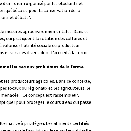
re d'un forum organisé par les étudiants et
ion québécoise pour la conservation de la
ions et débats".
et de mesures agroenvironnementales. Dans ce
es, qui pratiquent la rotation des cultures et
à valoriser l'utilité sociale du producteur
s et services divers, dont l'accueil à la ferme,
 prometteuses aux problèmes de la ferme
 et les producteurs agricoles. Dans ce contexte,
pes locaux ou régionaux et les agriculteurs, le
us menacée. "Ce concept est rassembleur,
pliquer pour protéger le cours d'eau qui passe
ternative à privilégier. Les aliments certifiés
e je vois de l'évolution de ce secteur, dit-elle,