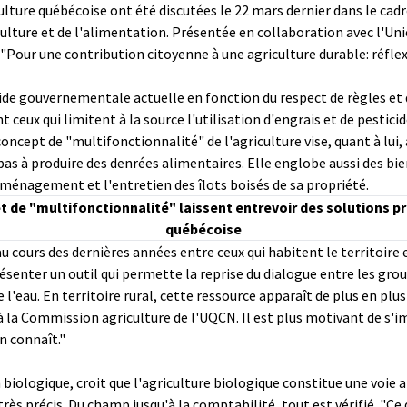
ulture québécoise ont été discutées le 22 mars dernier dans le cad
iculture et de l'alimentation. Présentée en collaboration avec l'Un
"Pour une contribution citoyenne à une agriculture durable: réflex
'aide gouvernementale actuelle en fonction du respect de règles 
eux qui limitent à la source l'utilisation d'engrais et de pesticid
 concept de "multifonctionnalité" de l'agriculture vise, quant à lui, 
pas à produire des denrées alimentaires. Elle englobe aussi des bien
aménagement et l'entretien des îlots boisés de sa propriété.
t de "multifonctionnalité" laissent entrevoir des solutions
québécoise
 au cours des dernières années entre ceux qui habitent le territoire
ésenter un outil qui permette la reprise du dialogue entre les grou
l'eau. En territoire rural, cette ressource apparaît de plus en pl
 la Commission agriculture de l'UQCN. Il est plus motivant de s'im
on connaît."
iologique, croit que l'agriculture biologique constitue une voie al
ès précis. Du champ jusqu'à la comptabilité, tout est vérifié. "Ce qu