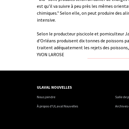
est qu'il va suivre à peu près les mêmes orienta
chimiques." Selon elle, on peut produire des al
intensive.
Selon le producteur piscicole et pomiculteur Jac
d'Orléans produisent dix tonnes de poissons pa
traitent adéquatement les rejets des poissons
YVON LAROSE
ULAVAL NOUVELLES
Nous joindre
Salle de 
À propos d'ULaval Nouvelles
Archives