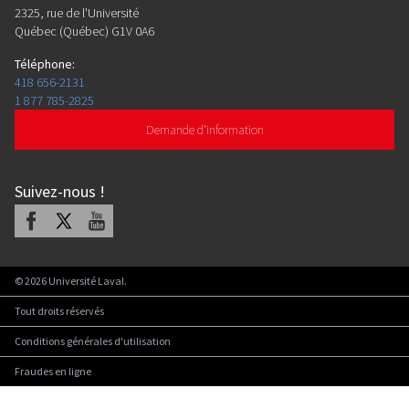
2325, rue de l'Université
Québec (Québec) G1V 0A6
Téléphone
:
418 656-2131
1 877 785-2825
Demande d'information
Suivez-nous
!
Facebook
X
Youtube
©
2026
Université Laval.
Tout droits réservés
Conditions générales d'utilisation
Fraudes en ligne