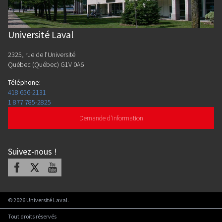
Université Laval
2325, rue de l'Université
Québec (Québec) G1V 0A6
Téléphone
:
418 656-2131
1 877 785-2825
Demande d'information
Suivez-nous
!
Facebook
X
Youtube
©
2026
Université Laval.
Tout droits réservés