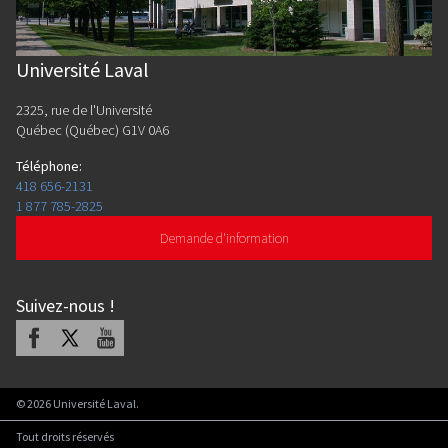
Université Laval
2325, rue de l'Université
Québec (Québec) G1V 0A6
Téléphone
:
418 656-2131
1 877 785-2825
Demande d'information
Suivez-nous
!
Facebook
X
Youtube
©
2026
Université Laval.
Tout droits réservés