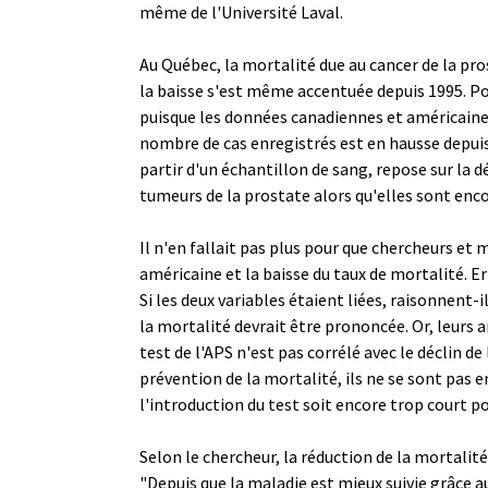
même de l'Université Laval.
Au Québec, la mortalité due au cancer de la pr
la baisse s'est même accentuée depuis 1995. Po
puisque les données canadiennes et américaines 
nombre de cas enregistrés est en hausse depuis l
partir d'un échantillon de sang, repose sur la d
tumeurs de la prostate alors qu'elles sont en
Il n'en fallait pas plus pour que chercheurs et
américaine et la baisse du taux de mortalité. E
Si les deux variables étaient liées, raisonnent-
la mortalité devrait être prononcée. Or, leurs a
test de l'APS n'est pas corrélé avec le déclin de 
prévention de la mortalité, ils ne se sont pas e
l'introduction du test soit encore trop court p
Selon le chercheur, la réduction de la mortali
"Depuis que la maladie est mieux suivie grâce a