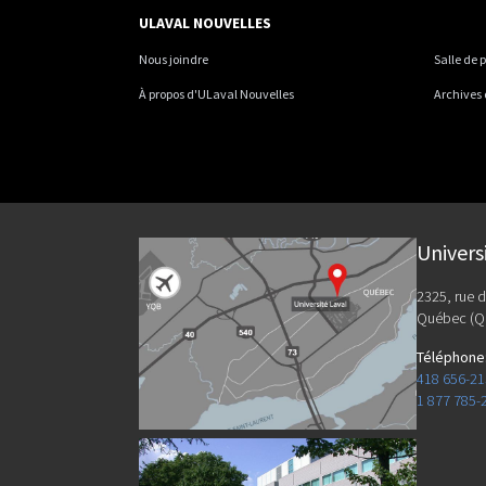
ULAVAL NOUVELLES
Nous joindre
Salle de 
À propos d'ULaval Nouvelles
Archives
Univers
2325, rue d
Québec (Q
Téléphone
418 656-2
1 877 785-