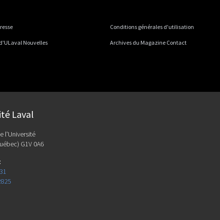
presse
Conditions générales d'utilisation
 d'ULaval Nouvelles
Archives du Magazine Contact
ité Laval
e l'Université
uébec) G1V 0A6
:
131
2825