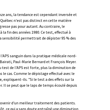
nze ans, la tendance est cependant inversée et
 Québec n'est pas distinct en cette matière
resse pas pour autant. Au contraire, le
 la fin des années 1980. Ce test, effectué à
Sa sensibilité permettrait de dépister 95 % des
 l'APS sanguin dans la pratique médicale nord-
 Bairati, Paul-Marie Bernard et François Meyer.
 test de l'APS est forte, plus la diminution de
as le cas. Comme le dépistage effectué avec le
 expliquent-ils. "Si le test a des effets sur la
r. Il se peut que le laps de temps écoulé depuis
rovenir d'un meilleur traitement des patients.
tôt, ce qui a sans doute entraîné une diminution