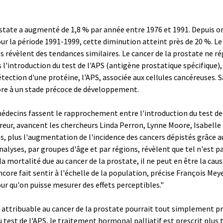
ostate a augmenté de 1,8 % par année entre 1976 et 1991. Depuis o
ur la période 1991-1999, cette diminution atteint près de 20 %. Le
révèlent des tendances similaires. Le cancer de la prostate ne rég
'introduction du test de l'APS (antigène prostatique spécifique), à
étection d'une protéine, l'APS, associée aux cellules cancéreuses. 
core à un stade précoce de développement.
 médecins fassent le rapprochement entre l'introduction du test de
rreur, avancent les chercheurs Linda Perron, Lynne Moore, Isabelle
ils, plus l'augmentation de l'incidence des cancers dépistés grâce au
nalyses, par groupes d'âge et par régions, révèlent que tel n'est p
la mortalité due au cancer de la prostate, il ne peut en être la cause,
ncore fait sentir à l'échelle de la population, précise François Meye
our qu'on puisse mesurer des effets perceptibles."
té attribuable au cancer de la prostate pourrait tout simplement p
u test de l'APS, le traitement hormonal palliatif est prescrit plus 