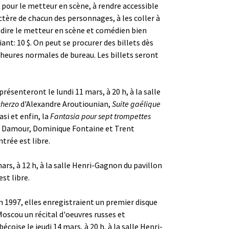
 pour le metteur en scène, à rendre accessible
ctère de chacun des personnages, à les coller à
e dire le metteur en scène et comédien bien
t: 10 $. On peut se procurer des billets dès
 heures normales de bureau. Les billets seront
résenteront le lundi 11 mars, à 20 h, à la salle
cherzo
d'Alexandre Aroutiounian,
Suite gaélique
i et enfin, la
Fantasia pour sept trompettes
me Damour, Dominique Fontaine et Trent
trée est libre.
ars, à 12 h, à la salle Henri-Gagnon du pavillon
st libre.
n 1997, elles enregistraient un premier disque
oscou un récital d'oeuvres russes et
oise le jeudi 14 mars, à 20 h, à la salle Henri-