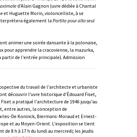
maximale
d'Alain Gagnon (uvre dédiée à Chantal
 et Huguette Morin, violoncelliste, à se
nterprétera également la
Partita pour alto seul
ront animer une soirée dansante à la polonaise,
ux pour apprendre la cracovienne, la mazurka,
à partir de l'entrée principale). Admission
spective du travail de l'architecte et urbaniste
t découvrir l'uvre historique d'Édouard Fiset,
iset a pratiqué l'architecture de 1946 jusqu'au
it, entre autres, la conception de
 Charles-De Koninck, Biermans-Moraud et Ernest-
rope et au Moyen-Orient. L'exposition se tient
 de 8 h à 17 h du lundi au mercredi; les jeudis