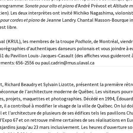
u programme:
Sonate pour alto et piano
d'André Prévost et
Altitude 
n). Les deux interprètes ont invité Michiko Nagashima, violoniste
pour cordes et piano
de Jeanne Landry. Chantal Masson-Bourque i
st libre.
Laval (KRUL), les membres de la troupe
Podhale
, de Montréal, viend
horégraphies d'authentiques danseurs polonais et vous joindre à e
1161 du Pavillon Louis-Jacques-Casault (des affiches vous guideront 
ements: 656-2556 ou paul.cadrin@mus.ulaval.ca
, Richard Beaudry et Sylvain Lizotte, présentent la première rétro
connue de l'architecture moderne de Québec. Les visiteurs pourron
es, projets, maquettes et photographies. Décédé en 1994, Édouard F
l a contribué à modifier le visage de la ville de Québec. On lui do
et l'architecture de plusieurs de ses édifices tels les pavillons
 d'Expo 67 et on retrouve même certaines de ses réalisations en Eu
jardins jusqu'au 23 mars inclusivement. Les heures d'ouverture sont