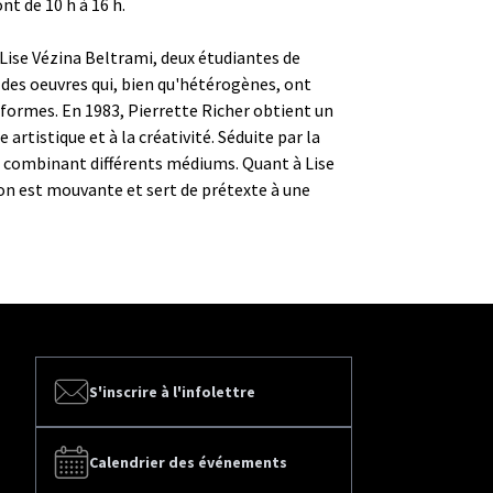
nt de 10 h à 16 h.
 Lise Vézina Beltrami, deux étudiantes de
des oeuvres qui, bien qu'hétérogènes, ont
ormes. En 1983, Pierrette Richer obtient un
artistique et à la créativité. Séduite par la
 en combinant différents médiums. Quant à Lise
ion est mouvante et sert de prétexte à une
S'inscrire à l'infolettre
Calendrier des événements