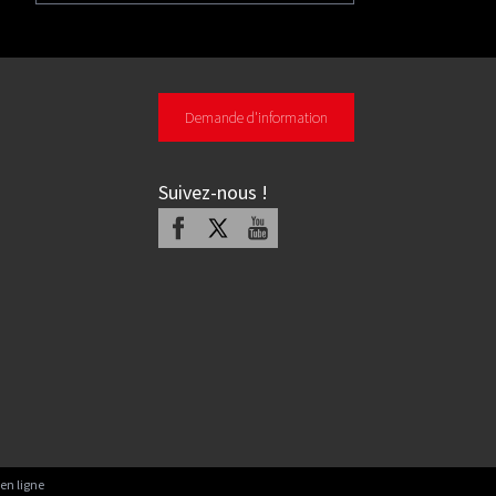
Demande d'information
Suivez-nous
!
Facebook
X
Youtube
en ligne