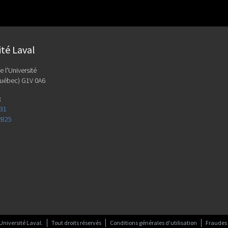
ité Laval
e l'Université
uébec) G1V 0A6
:
131
2825
Université Laval.
Tout droits réservés
Conditions générales d'utilisation
Fraudes 