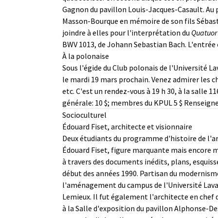
Gagnon du pavillon Louis-Jacques-Casault. A
Masson-Bourque en mémoire de son fils Sébastie
joindre à elles pour l'interprétation du
Quatuor 
BWV 1013, de Johann Sebastian Bach. L'entrée e
À la polonaise
Sous l'égide du Club polonais de l'Université 
le mardi 19 mars prochain. Venez admirer les c
etc. C'est un rendez-vous à 19 h 30, à la salle 
générale: 10 $; membres du KPUL 5 $ Renseign
Socioculturel
Édouard Fiset, architecte et visionnaire
Deux étudiants du programme d'histoire de l'art
Édouard Fiset, figure marquante mais encore mé
à travers des documents inédits, plans, esquiss
début des années 1990. Partisan du modernisme, i
l'aménagement du campus de l'Université Laval 
Lemieux. Il fut également l'architecte en chef
à la Salle d'exposition du pavillon Alphonse-Des