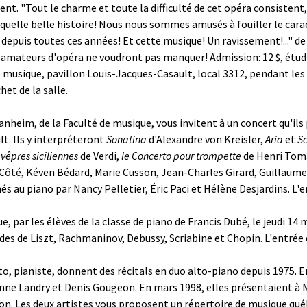
t. "Tout le charme et toute la difficulté de cet opéra consistent,
quelle belle histoire! Nous nous sommes amusés à fouiller le cara
é depuis toutes ces années! Et cette musique! Un ravissement!..." d
amateurs d'opéra ne voudront pas manquer! Admission: 12 $, étudian
e musique, pavillon Louis-Jacques-Casault, local 3312, pendant les
et de la salle.
nheim, de la Faculté de musique, vous invitent à un concert qu'ils p
t. Ils y interpréteront
Sonatina
d'Alexandre von Kreisler,
Aria
et
S
 vêpres siciliennes
de Verdi,
le Concerto pour trompette
de Henri Tomas
e Côté, Kéven Bédard, Marie Cusson, Jean-Charles Girard, Guillau
au piano par Nancy Pelletier, Éric Paci et Hélène Desjardins. L'en
par les élèves de la classe de piano de Francis Dubé, le jeudi 14 m
s de Liszt, Rachmaninov, Debussy, Scriabine et Chopin. L'entrée e
o, pianiste, donnent des récitals en duo alto-piano depuis 1975. E
nne Landry et Denis Gougeon. En mars 1998, elles présentaient à M
n. Les deux artistes vous proposent un répertoire de musique québéc