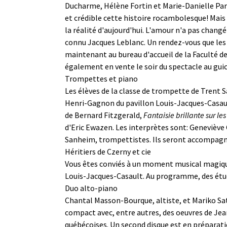
Ducharme, Hélène Fortin et Marie-Danielle Paren
et crédible cette histoire rocambolesque! Mais 
la réalité d'aujourd'hui. L'amour n'a pas chang
connu Jacques Leblanc. Un rendez-vous que les 
maintenant au bureau d'accueil de la Faculté d
également en vente le soir du spectacle au guich
Trompettes et piano
Les élèves de la classe de trompette de Trent Sa
Henri-Gagnon du pavillon Louis-Jacques-Casaul
de Bernard Fitzgerald,
Fantaisie brillante sur les
d'Eric Ewazen. Les interprètes sont: Genevièv
Sanheim, trompettistes. Ils seront accompagnés 
Héritiers de Czerny et cie
Vous êtes conviés à un moment musical magique, 
Louis-Jacques-Casault. Au programme, des étude
Duo alto-piano
Chantal Masson-Bourque, altiste, et Mariko Sat
compact avec, entre autres, des oeuvres de Jea
québécoises. Un second disque est en préparatio