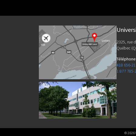
Univers
2325, rue d
Québec (Q
Téléphone
418 656-2
1 877 785-
©
2026