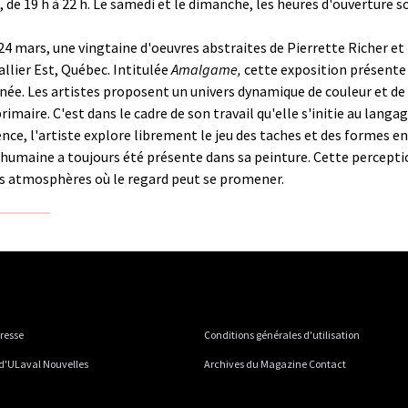
 de 19 h à 22 h. Le samedi et le dimanche, les heures d'ouverture so
 24 mars,
une vingtaine d'oeuvres abstraites de Pierrette Richer et
Vallier Est, Québec. Intitulée
Amalgame,
cette exposition présente 
 Les artistes proposent un univers dynamique de couleur et de f
aire. C'est dans le cadre de son travail qu'elle s'initie au langage 
rence, l'artiste explore librement le jeu des taches et des formes
e humaine a toujours été présente dans sa peinture. Cette percept
 des atmosphères où le regard peut se promener.
presse
Conditions générales d'utilisation
 d'ULaval Nouvelles
Archives du Magazine Contact