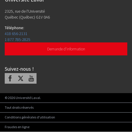
2325, rue de l'Université
Québec (Québec) G1V 0A6
Téléphone
:
418 656-2131
1 877 785-2825
Demande d'information
Suivez-nous
!
Facebook
X
Youtube
©
2026
Université Laval.
Tout droits réservés
Conditions générales d'utilisation
Fraudes en ligne