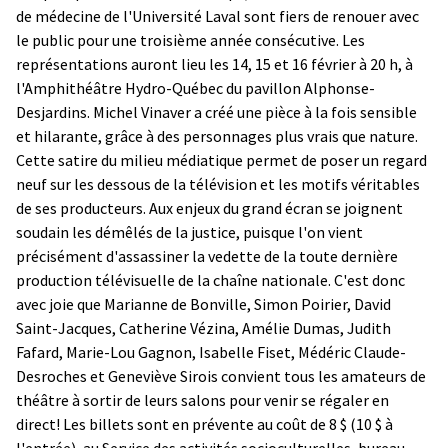
de médecine de l'Université Laval sont fiers de renouer avec
le public pour une troisième année consécutive. Les
représentations auront lieu les 14, 15 et 16 février à 20 h, à
l'Amphithéâtre Hydro-Québec du pavillon Alphonse-
Desjardins. Michel Vinaver a créé une pièce à la fois sensible
et hilarante, grâce à des personnages plus vrais que nature.
Cette satire du milieu médiatique permet de poser un regard
neuf sur les dessous de la télévision et les motifs véritables
de ses producteurs. Aux enjeux du grand écran se joignent
soudain les démêlés de la justice, puisque l'on vient
précisément d'assassiner la vedette de la toute dernière
production télévisuelle de la chaîne nationale. C'est donc
avec joie que Marianne de Bonville, Simon Poirier, David
Saint-Jacques, Catherine Vézina, Amélie Dumas, Judith
Fafard, Marie-Lou Gagnon, Isabelle Fiset, Médéric Claude-
Desroches et Geneviève Sirois convient tous les amateurs de
théâtre à sortir de leurs salons pour venir se régaler en
direct! Les billets sont en prévente au coût de 8 $ (10 $ à
l'entrée), au Service des activités socioculturelles, bureau