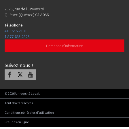
2325, rue de l'Université
Québec (Québec) G1V 0A6
Téléphone
:
418 656-2131
1 877 785-2825
Demande d'information
Suivez-nous
!
Facebook
X
Youtube
©
2026
Université Laval.
Tout droits réservés
Conditions générales d'utilisation
Fraudes en ligne