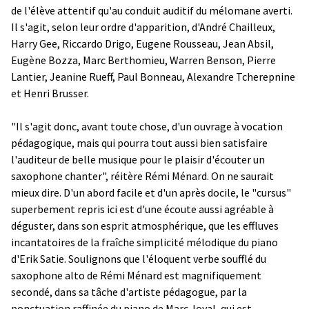
de l'élève attentif qu'au conduit auditif du mélomane averti.
Il s'agit, selon leur ordre d'apparition, d'André Chailleux,
Harry Gee, Riccardo Drigo, Eugene Rousseau, Jean Absil,
Eugène Bozza, Marc Berthomieu, Warren Benson, Pierre
Lantier, Jeanine Rueff, Paul Bonneau, Alexandre Tcherepnine
et Henri Brusser.
"Il s'agit donc, avant toute chose, d'un ouvrage à vocation
pédagogique, mais qui pourra tout aussi bien satisfaire
l'auditeur de belle musique pour le plaisir d'écouter un
saxophone chanter", réitère Rémi Ménard. On ne saurait
mieux dire. D'un abord facile et d'un après docile, le "cursus"
superbement repris ici est d'une écoute aussi agréable à
déguster, dans son esprit atmosphérique, que les effluves
incantatoires de la fraîche simplicité mélodique du piano
d'Erik Satie. Soulignons que l'éloquent verbe soufflé du
saxophone alto de Rémi Ménard est magnifiquement
secondé, dans sa tâche d'artiste pédagogue, par la
ponctuation raffinée du piano de Marc Joyal, qui est