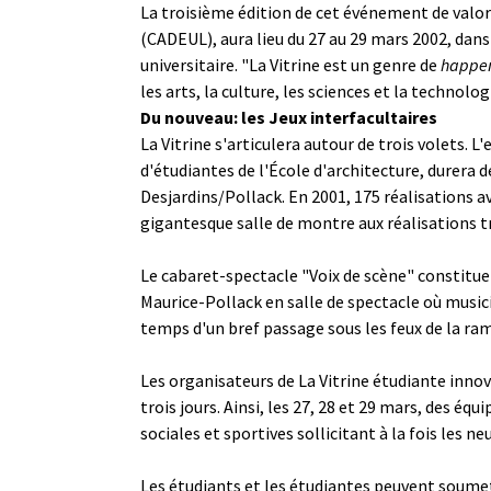
La troisième édition de cet événement de valori
(CADEUL), aura lieu du 27 au 29 mars 2002, dans
universitaire. "La Vitrine est un genre de
happe
les arts, la culture, les sciences et la technolo
Du nouveau: les Jeux interfacultaires
La Vitrine s'articulera autour de trois volets. 
d'étudiantes de l'École d'architecture, durera d
Desjardins/Pollack. En 2001, 175 réalisations a
gigantesque salle de montre aux réalisations tr
Le cabaret-spectacle "Voix de scène" constitue l
Maurice-Pollack en salle de spectacle où musici
temps d'un bref passage sous les feux de la ra
Les organisateurs de La Vitrine étudiante innove
trois jours. Ainsi, les 27, 28 et 29 mars, des éq
sociales et sportives sollicitant à la fois les 
Les étudiants et les étudiantes peuvent soumettr