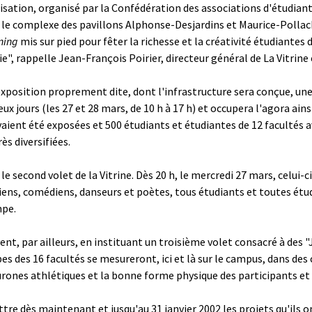
sation, organisé par la Confédération des associations d'étudiants
 le complexe des pavillons Alphonse-Desjardins et Maurice-Pollack, 
ning
mis sur pied pour fêter la richesse et la créativité étudiantes
gie", rappelle Jean-François Poirier, directeur général de La Vitrine
L'exposition proprement dite, dont l'infrastructure sera conçue, une
eux jours (les 27 et 28 mars, de 10 h à 17 h) et occupera l'agora ain
vaient été exposées et 500 étudiants et étudiantes de 12 facultés 
ès diversifiées.
e second volet de la Vitrine. Dès 20 h, le mercredi 27 mars, celui-
ens, comédiens, danseurs et poètes, tous étudiants et toutes étudi
mpe.
nt, par ailleurs, en instituant un troisième volet consacré à des "J
uipes des 16 facultés se mesureront, ici et là sur le campus, dans de
neurones athlétiques et la bonne forme physique des participants et
e dès maintenant et jusqu'au 31 janvier 2002 les projets qu'ils ont 