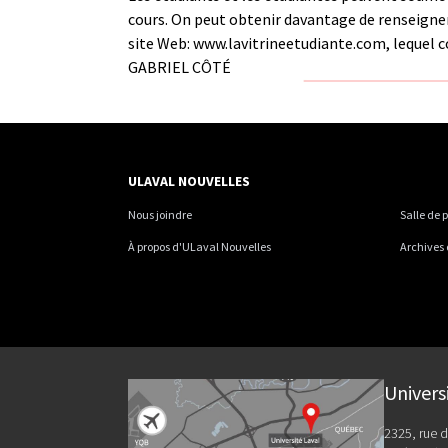
cours. On peut obtenir davantage de renseigne
site Web:
www.lavitrineetudiante.com
, lequel
GABRIEL CÔTÉ
ULAVAL NOUVELLES
Nous joindre
Salle de 
À propos d'ULaval Nouvelles
Archives
Univers
2325, rue d