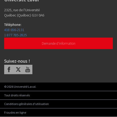
2325, rue de l'Université
Québec (Québec) G1V 0A6
Téléphone
:
418 656-2131
1 877 785-2825
Demande d'information
Suivez-nous
!
Facebook
X
Youtube
©
2026
Université Laval.
Tout droits réservés
Conditions générales d'utilisation
Fraudes en ligne