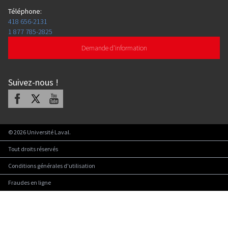
Téléphone
:
418 656-2131
1 877 785-2825
Demande d'information
Suivez-nous
!
Facebook
X
Youtube
©
2026
Université Laval.
Tout droits réservés
Conditions générales d'utilisation
Fraudes en ligne