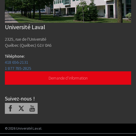
Université Laval
2325, rue de l'Université
Québec (Québec) G1V 0A6
Téléphone
:
418 656-2131
1 877 785-2825
Demande d'information
Suivez-nous
!
Facebook
X
Youtube
©
2026
Université Laval.