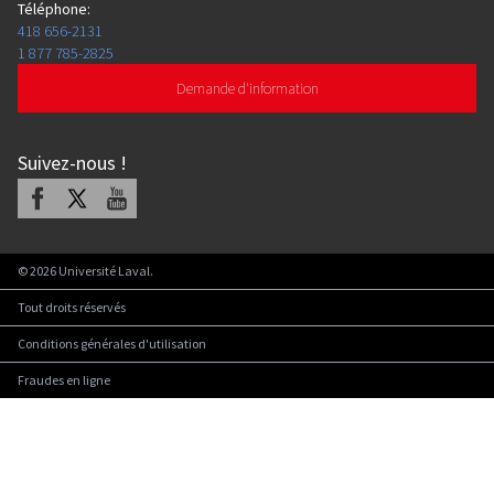
Téléphone
:
418 656-2131
1 877 785-2825
Demande d'information
Suivez-nous
!
Facebook
X
Youtube
©
2026
Université Laval.
Tout droits réservés
Conditions générales d'utilisation
Fraudes en ligne