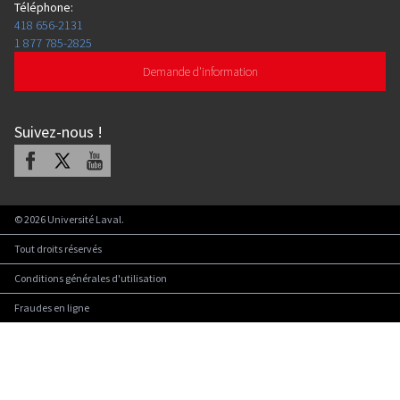
Téléphone
:
418 656-2131
1 877 785-2825
Demande d'information
Suivez-nous
!
Facebook
X
Youtube
©
2026
Université Laval.
Tout droits réservés
Conditions générales d'utilisation
Fraudes en ligne