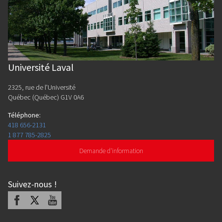
Université Laval
2325, rue de l'Université
Québec (Québec) G1V 0A6
Téléphone
:
418 656-2131
1 877 785-2825
Demande d'information
Suivez-nous
!
Facebook
X
Youtube