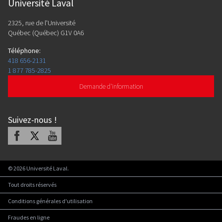
Université Laval
2325, rue de l'Université
Québec (Québec) G1V 0A6
Téléphone
:
418 656-2131
1 877 785-2825
Demande d'information
Suivez-nous
!
Facebook
X
Youtube
©
2026
Université Laval.
Tout droits réservés
Conditions générales d'utilisation
Fraudes en ligne