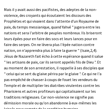
Mais il y avait aussi des pacifistes, des adeptes de la non-
violence, des croyants qui écoutaient les discours des
Prophètes et qui vivaient dans l'attente d'un Royaume de
paix, du temps messianique, quand Yahvé " jugera entre les
nations et sera l'arbitre de peuples nombreux. Ils briseront
leurs épées pour en faire des socs et leurs lances pour en
faire des serpes. On ne lèvera plus l'épée nation contre
nation, on n'apprendra plus à faire la guerre " (Isaie,2,4).
Jésus de Nazareth fait écho à cette espérance quand il salue
" les artisans de paix, car ils seront appelés fils de Dieu ". Et
au moment de son arrestation, il rappelle à ses disciples que
" celui qui se sert du glaive périra par le glaive ". Ce qui ne l'a
pas empêché de chasser à coups de fouet les vendeurs du
Temple et de multiplier les diatribes virulentes contre les
Pharisiens et autres profiteurs qui capitalisaient sur les
traditions religieuses. Car non-violence ne signifie pas
démission morale ou qu'on abandonne à eux-mêmes les
laissés pour compte de la condition humaine.