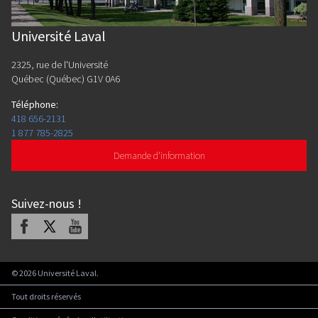
Université Laval
2325, rue de l'Université
Québec (Québec) G1V 0A6
Téléphone
:
418 656-2131
1 877 785-2825
Demande d'information
Suivez-nous
!
Facebook
X
Youtube
©
2026
Université Laval.
Tout droits réservés