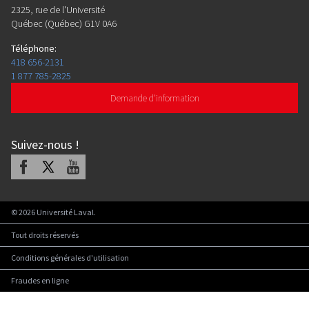
2325, rue de l'Université
Québec (Québec) G1V 0A6
Téléphone
:
418 656-2131
1 877 785-2825
Demande d'information
Suivez-nous
!
Facebook
X
Youtube
©
2026
Université Laval.
Tout droits réservés
Conditions générales d'utilisation
Fraudes en ligne