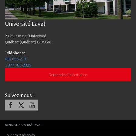
Université Laval
2325, rue de l'Université
Québec (Québec) G1V 0A6
Téléphone
:
418 656-2131
1 877 785-2825
Demande d'information
Suivez-nous
!
Facebook
X
Youtube
©
2026
Université Laval.
Tout droits réservés