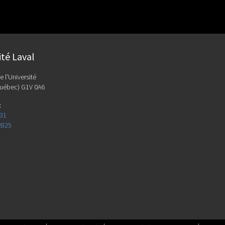
ité Laval
e l'Université
uébec) G1V 0A6
:
131
2825