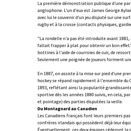
La première démonstration publique d'une partie
anglophone. L'un d'eux est James George Aylwin
avec lui le souvenir d'un jeu disputé sur une su
rugby et à la crosse (contacts physiques, gardien
"La rondelle n'a pas été introduite avant 1881, 
fallait frapper à plat pour obtenir un bon effet
bottines à l'aide de courroies de cuir, de resso
Seulement une poignée de joueurs forment une é
En 1887, on assiste à la mise sur pied d'une pr
hockey se répand rapidement à l'ensemble du Can
1893, reflétant ainsi la popularité grandissan
sportive dès les années 1880 suivis, en cela, 
et pointage) des parties disputées la veille.
Du Montagnard au Canadien
Les Canadiens français font leurs premiers pas d
confrères irlandais qui possèdent déjà leur éq
Éventuellement, ces deux équipes céderont la p