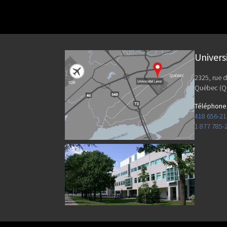
Univers
2325, rue d
Québec (Q
Téléphone
418 656-2
1 877 785-