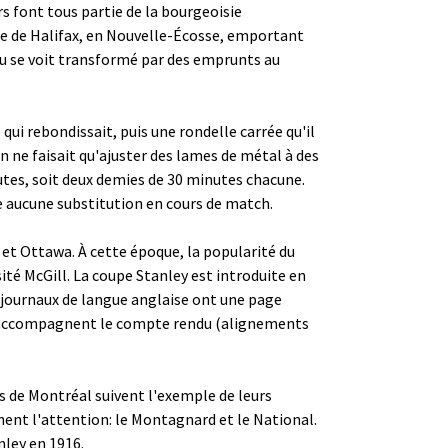
rs font tous partie de la bourgeoisie
ale de Halifax, en Nouvelle-Écosse, emportant
 jeu se voit transformé par des emprunts au
qui rebondissait, puis une rondelle carrée qu'il
on ne faisait qu'ajuster des lames de métal à des
nutes, soit deux demies de 30 minutes chacune.
e aucune substitution en cours de match.
c et Ottawa. À cette époque, la popularité du
ité McGill. La coupe Stanley est introduite en
s journaux de langue anglaise ont une page
stes accompagnent le compte rendu (alignements
es de Montréal suivent l'exemple de leurs
nent l'attention: le Montagnard et le National.
nley en 1916.