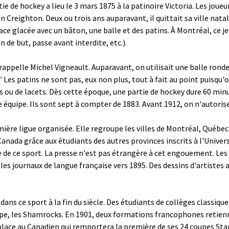
 de hockey a lieu le 3 mars 1875 à la patinoire Victoria. Les joueu
 Creighton. Deux ou trois ans auparavant, il quittait sa ville nat
rface glacée avec un bâton, une balle et des patins. À Montréal, ce
 de but, passe avant interdite, etc.).
rappelle Michel Vigneault. Auparavant, on utilisait une balle ronde 
." Les patins ne sont pas, eux non plus, tout à fait au point puisqu'
rts ou de lacets. Dès cette époque, une partie de hockey dure 60 mi
quipe. Ils sont sept à compter de 1883. Avant 1912, on n'autoris
emière ligue organisée. Elle regroupe les villes de Montréal, Québe
ada grâce aux étudiants des autres provinces inscrits à l'Univers
te de ce sport. La presse n'est pas étrangère à cet engouement. Le
par les journaux de langue française vers 1895. Des dessins d'arti
ans ce sport à la fin du siècle. Des étudiants de collèges classiqu
uipe, les Shamrocks. En 1901, deux formations francophones retien
lace au Canadien qui remportera la première de ses 24 coupes Sta