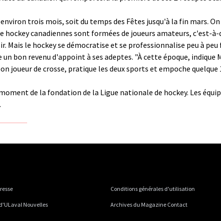
 environ trois mois, soit du temps des Fêtes jusqu'à la fin mars. O
 de hockey canadiennes sont formées de joueurs amateurs, c'est-à-d
r. Mais le hockey se démocratise et se professionnalise peu à peu
re un bon revenu d'appoint à ses adeptes. "À cette époque, indique
 joueur de crosse, pratique les deux sports et empoche quelque 1
 moment de la fondation de la Ligue nationale de hockey. Les équ
.
presse
Conditions générales d'utilisation
 d'ULaval Nouvelles
Archives du Magazine Contact