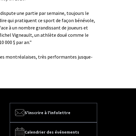
n dispute une partie par semaine, toujours le
ire qui pratiquent ce sport de façon bénévole,
 face à un nombre grandissant de joueurs et
 Michel Vigneault, un athlète doué comme le
0 000 $ par an."
ipes montréalaises, très performantes jusque-
S'inscrire à l'infolettre
Calendrier des événements