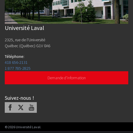
Université Laval
2325, rue de l'Université
Québec (Québec) G1V 0A6
Téléphone
:
418 656-2131
1 877 785-2825
Demande d'information
Suivez-nous
!
Facebook
X
Youtube
©
2026
Université Laval.