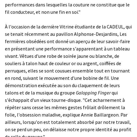
performances dans lesquelles la couture ne constitue que le
fil conducteur, et non une fin en soi."
À l'occasion de la dernière Vitrine étudiante de la CADEUL, qui
se tenait récemment au pavillon Alphonse-Desjardins, Les
fermières obsédées ont donné un aperçu de leur savoir-faire
en présentant une performance s'apparentant à un tableau
vivant. Vêtues d'une robe de soirée jaune ou blanche, de
souliers à talon haut de couleur or ou argent, coiffées de
perruques, elles se sont cousues ensemble tout en tournant
en rond, suivant le mouvement d'une bobine de fil. Une
démonstration exécutée au son du claquement de leurs
talons et de la musique du groupe
Galopping Finger
qui
s'échappait d'un vieux tourne-disque. "Cet acharnement à
répéter sans cesse les mêmes gestes frôlait drôlement la
folie, l'obsession maladive, explique Annie Baillargeon. Par
ailleurs, lorsqu'on est totalement absorbé par notre travail,
on se perd un peu, on délaisse notre propre identité au profit
de celle du groupe."