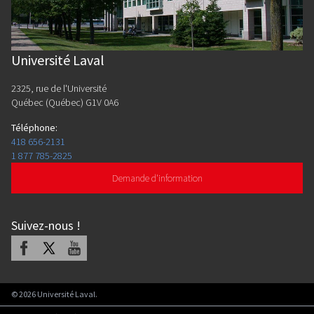
Université Laval
2325, rue de l'Université
Québec (Québec) G1V 0A6
Téléphone
:
418 656-2131
1 877 785-2825
Demande d'information
Suivez-nous
!
Facebook
X
Youtube
©
2026
Université Laval.