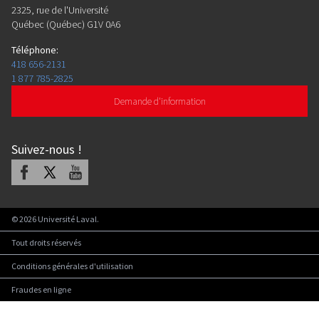
2325, rue de l'Université
Québec (Québec) G1V 0A6
Téléphone
:
418 656-2131
1 877 785-2825
Demande d'information
Suivez-nous
!
Facebook
X
Youtube
©
2026
Université Laval.
Tout droits réservés
Conditions générales d'utilisation
Fraudes en ligne