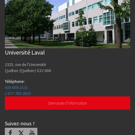
Université Laval
2325, rue de l'Université
Québec (Québec) G1V 0A6
Téléphone
:
418 656-2131
1 877 785-2825
Demande d'information
Suivez-nous
!
Facebook
X
Youtube