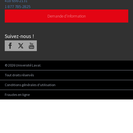
418 656-2131
1 877 785-2825
Demande d'information
Suivez-nous
!
Facebook
X
Youtube
©
2026
Université Laval.
Tout droits réservés
Conditions générales d'utilisation
Fraudes en ligne