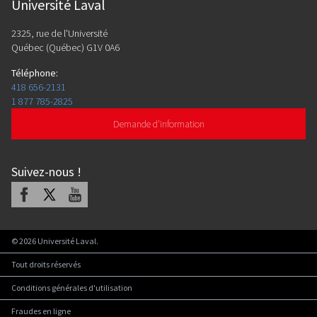
Université Laval
2325, rue de l'Université
Québec (Québec) G1V 0A6
Téléphone
:
418 656-2131
1 877 785-2825
Demande d'information
Suivez-nous
!
Facebook
X
Youtube
©
2026
Université Laval.
Tout droits réservés
Conditions générales d'utilisation
Fraudes en ligne