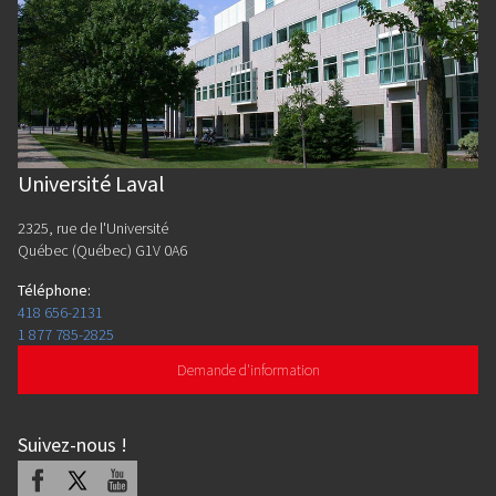
Université Laval
2325, rue de l'Université
Québec (Québec) G1V 0A6
Téléphone
:
418 656-2131
1 877 785-2825
Demande d'information
Suivez-nous
!
Facebook
X
Youtube