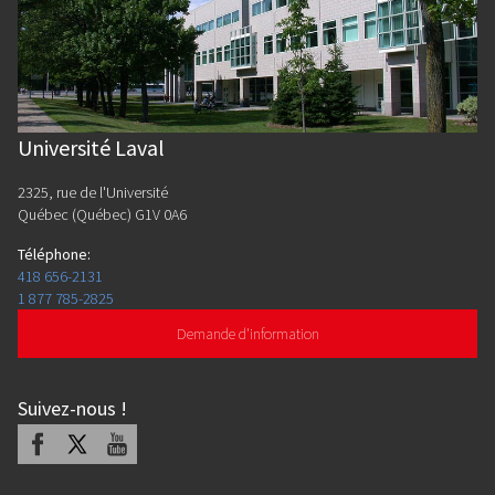
Université Laval
2325, rue de l'Université
Québec (Québec) G1V 0A6
Téléphone
:
418 656-2131
1 877 785-2825
Demande d'information
Suivez-nous
!
Facebook
X
Youtube