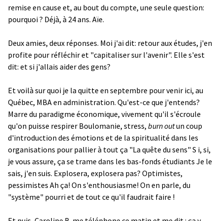
remise en cause et, au bout du compte, une seule question:
pourquoi ? Déjà, à 24 ans. Aïe.
Deux amies, deux réponses. Moi j'ai dit: retour aux études, j'en
profite pour réfléchir et "capitaliser sur l'avenir". Elle s'est
dit: et si j'allais aider des gens?
Et voilà sur quoi je la quitte en septembre pour venir ici, au
Québec, MBA en administration. Qu'est-ce que j'entends?
Marre du paradigme économique, vivement qu'il s'écroule
qu'on puisse respirer Boulomanie, stress,
burn out
un coup
d'introduction des émotions et de la spiritualité dans les
organisations pour pallier à tout ça "La quête du sens" S i, si,
je vous assure, ça se trame dans les bas-fonds étudiants Je le
sais, j'en suis. Explosera, explosera pas? Optimistes,
pessimistes Ah ça! On s'enthousiasme! On en parle, du
"système" pourri et de tout ce qu'il faudrait faire !
Et puis, Caroline B. me téléphone ce matin et me dit : ça y