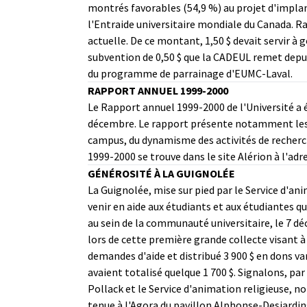
montrés favorables (54,9 %) au projet d'impla
l'Entraide universitaire mondiale du Canada. R
actuelle. De ce montant, 1,50 $ devait servir à 
subvention de 0,50 $ que la CADEUL remet depuis 
du programme de parrainage d'EUMC-Laval.
RAPPORT ANNUEL 1999-2000
Le Rapport annuel 1999-2000 de l'Université a 
décembre. Le rapport présente notamment les é
campus, du dynamisme des activités de recherch
1999-2000 se trouve dans le site Alérion à l'adr
GÉNÉROSITÉ À LA GUIGNOLÉE
La Guignolée, mise sur pied par le Service d'an
venir en aide aux étudiants et aux étudiantes 
au sein de la communauté universitaire, le 7 d
lors de cette première grande collecte visant à
demandes d'aide et distribué 3 900 $ en dons va
avaient totalisé quelque 1 700 $. Signalons, par 
Pollack et le Service d'animation religieuse, n
tenue à l'Agora du pavillon Alphonse-Desjardin