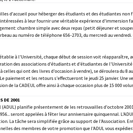
illes d'accueil pour héberger des étudiants et des étudiantes non 
 intéressées à leur fournir une véritable expérience d'immersion f
rgement: chambre simple avec deux repas (petit déjeuner et souper
rbeau au numéro de téléphone 656-2703, du mercredi au vendredi. 
ablie à l'Université, chaque début de session voit réapparaître, 
ration des associations d'étudiants et d'étudiantes de l'Universit
 à celles qui ont des livres d'occasion à vendre), se déroulera du 8
 Le paiement et les retours s'effectueront le jeudi 25 janvier. Une 
asion de la CADEUL offre ainsi à chaque occasion plus de 15 000 vol
 DE 2001
al (ADUL) planifie présentement de les retrouvailles d'octobre 20
 1956... seront appelées à fêter leur anniversaire quinquennal. L'A
on. La tâche sera simplifiée grâce au support de l'Association. Entr
sonnelles des membres de votre promotion que l'ADUL vous expédiera