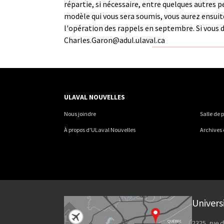
répartie, si nécessaire, entre quelques autres 
modèle qui vous sera soumis, vous aurez ensuite
l'opération des rappels en septembre. Si vous d
Charles.Garon@adul.ulaval.ca
ULAVAL NOUVELLES
Nous joindre
Salle de 
À propos d'ULaval Nouvelles
Archives
Univers
2325, rue d