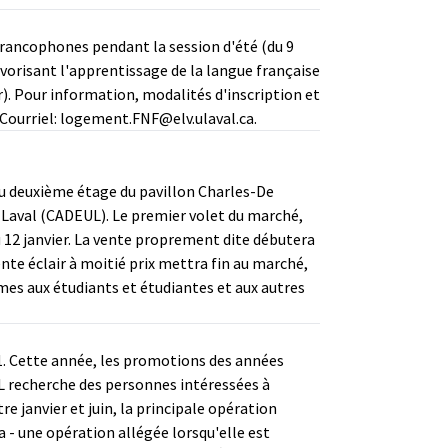
francophones pendant la session d'été (du 9
avorisant l'apprentissage de la langue française
). Pour information, modalités d'inscription et
Courriel: logement.FNF@elv.ulaval.ca.
au deuxième étage du pavillon Charles-De
é Laval (CADEUL). Le premier volet du marché,
 au 12 janvier. La vente proprement dite débutera
vente éclair à moitié prix mettra fin au marché,
umes aux étudiants et étudiantes et aux autres
01. Cette année, les promotions des années
DUL recherche des personnes intéressées à
e janvier et juin, la principale opération
 - une opération allégée lorsqu'elle est