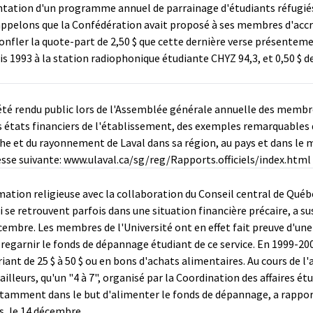
ntation d'un programme annuel de parrainage d'étudiants réfugiés
appelons que la Confédération avait proposé à ses membres d'accro
gonfler la quote-part de 2,50 $ que cette dernière verse présentemen
1993 à la station radiophonique étudiante CHYZ 94,3, et 0,50 $ devai
été rendu public lors de l'Assemblée générale annuelle des membr
tats financiers de l'établissement, des exemples remarquables d
e et du rayonnement de Laval dans sa région, au pays et dans le 
esse suivante:
www.ulaval.ca/sg/reg/Rapports.officiels/index.html
imation religieuse avec la collaboration du Conseil central de Québ
qui se retrouvent parfois dans une situation financière précaire, 
écembre. Les membres de l'Université ont en effet fait preuve d'un
 regarnir le fonds de dépannage étudiant de ce service. En 1999-2
riant de 25 $ à 50 $ ou en bons d'achats alimentaires. Au cours de 
ailleurs, qu'un "4 à 7", organisé par la Coordination des affaires ét
otamment dans le but d'alimenter le fonds de dépannage, a rapporté
s, le 14 décembre.