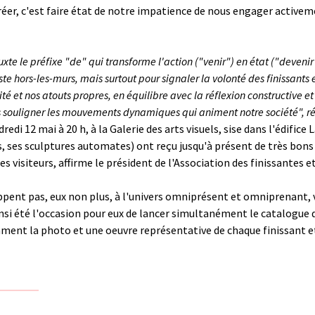
e créer, c'est faire état de notre impatience de nous engager active
xte le préfixe "de" qui transforme l'action ("venir") en état ("deveni
ste hors-les-murs, mais surtout pour signaler la volonté des finissants 
té et nos atouts propres, en équilibre avec la réflexion constructive e
ns souligner les mouvements dynamiques qui animent notre société", 
redi 12 mai à 20 h, à la Galerie des arts visuels, sise dans l'édifice
es, ses sculptures automates) ont reçu jusqu'à présent de très bo
es visiteurs, affirme le président de l'Association des finissantes e
appent pas, eux non plus, à l'univers omniprésent et omniprenant, 
insi été l'occasion pour eux de lancer simultanément le catalogue de
mment la photo et une oeuvre représentative de chaque finissant e