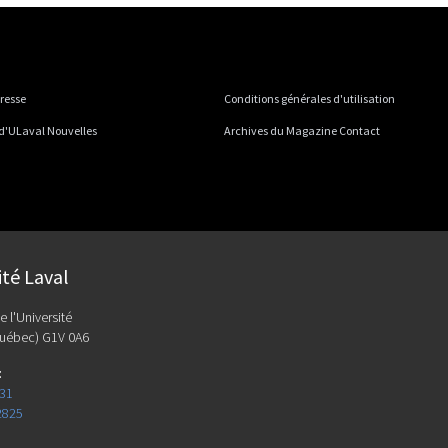
presse
Conditions générales d'utilisation
 d'ULaval Nouvelles
Archives du Magazine Contact
ité Laval
e l'Université
uébec) G1V 0A6
:
131
2825