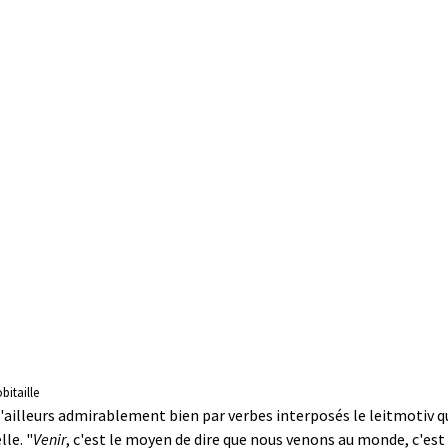
itaille
illeurs admirablement bien par verbes interposés le leitmotiv qui a
le. "
Venir
, c'est le moyen de dire que nous venons au monde, c'es