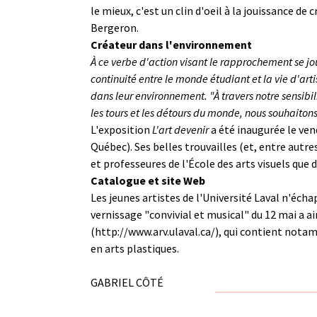
le mieux, c'est un clin d'oeil à la jouissance d
Bergeron.
Créateur dans l'environnement
À ce verbe d'action visant le rapprochement se jou
continuité entre le monde étudiant et la vie d'arti
dans leur environnement. "À travers notre sensibili
les tours et les détours du monde, nous souhaito
L'exposition
L'art devenir
a été inaugurée le vend
Québec). Ses belles trouvailles (et, entre autr
et professeures de l'École des arts visuels que d
Catalogue et site Web
Les jeunes artistes de l'Université Laval n'éch
vernissage "convivial et musical" du 12 mai a a
(
http://www.arv.ulaval.ca/
), qui contient nota
en arts plastiques.
GABRIEL CÔTÉ