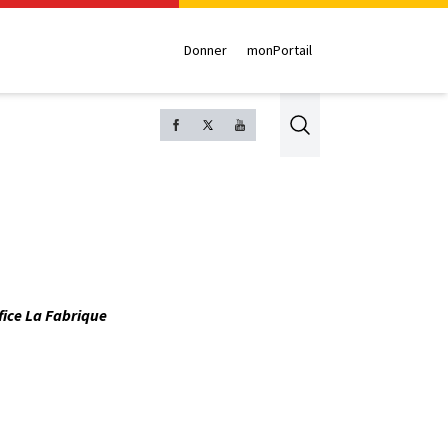
Donner
monPortail
Search
ifice La Fabrique