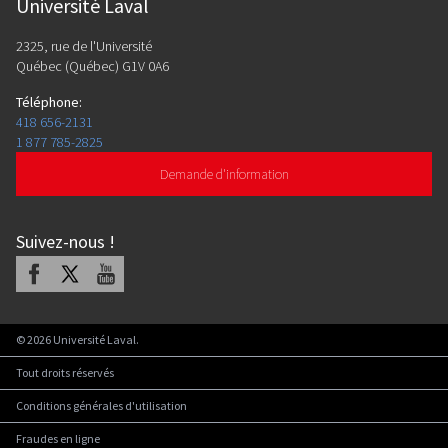
Université Laval
2325, rue de l'Université
Québec (Québec) G1V 0A6
Téléphone
:
418 656-2131
1 877 785-2825
Demande d'information
Suivez-nous
!
Facebook
X
Youtube
©
2026
Université Laval.
Tout droits réservés
Conditions générales d'utilisation
Fraudes en ligne