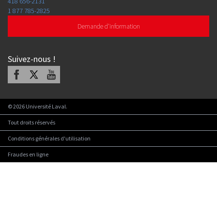
418 656-2131
1 877 785-2825
Demande d'information
Suivez-nous
!
Facebook
X
Youtube
©
2026
Université Laval.
Tout droits réservés
Conditions générales d'utilisation
Fraudes en ligne