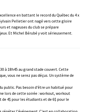
excellence en battant le record du Québec du 4 x
ylvain Pelletier ont nagé vers cette gloire
eurs et nageuses du club se prépare
jeux. Et Michel Bérubé y voit sérieusement.
h30 à 18h45 au grand stade couvert. Cette
ique, vous ne serez pas déçus. Un système de
 public. Pas besoin d'être un habitué pour
me lors de cette soirée : workout, workout
t de 4$ pour les étudiants et de 6$ pour le
as répéter l'événement. C'est en collaboration