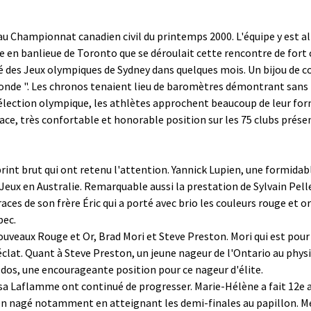
u Championnat canadien civil du printemps 2000. L'équipe y est all
 en banlieue de Toronto que se déroulait cette rencontre de fort ca
ité des Jeux olympiques de Sydney dans quelques mois. Un bijou de c
onde ". Les chronos tenaient lieu de baromètres démontrant sans l
a sélection olympique, les athlètes approchent beaucoup de leur f
ace, très confortable et honorable position sur les 75 clubs présen
 sprint brut qui ont retenu l'attention. Yannick Lupien, une formid
Jeux en Australie. Remarquable aussi la prestation de Sylvain Pelleti
 traces de son frère Éric qui a porté avec brio les couleurs rouge et
bec.
uveaux Rouge et Or, Brad Mori et Steve Preston. Mori qui est pour
éclat. Quant à Steve Preston, un jeune nageur de l'Ontario au physi
dos, une encourageante position pour ce nageur d'élite.
a Laflamme ont continué de progresser. Marie-Hélène a fait 12e au
i bien nagé notamment en atteignant les demi-finales au papillon.