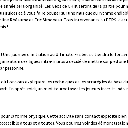
e année sera organisé. Les Géos de CHIK seront de la partie pour 
ous guider et à vous faire bouger sur une musique au rythme endiabl
aroline Rhéaume et Éric Simoneau. Tous intervenants au PEPS, c'es
mis !
 ! Une journée d'initiation au Ultimate Frisbee se tiendra le 1er av
rganisation des ligues intra-muros a décidé de mettre sur pied une 
par personne.
 où l'on vous expliquera les techniques et les stratégies de base du 
part. En après-midi, un mini-tournoi avec les joueurs inscrits indiv
 pour la forme physique. Cette activité sans contact exploite bien l
ccessible à tous et à toutes. Vous pourrez voir des démonstrations