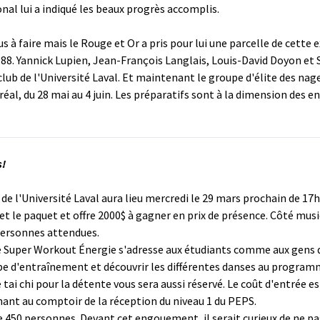
onal lui a indiqué les beaux progrès accomplis.
s à faire mais le Rouge et Or a pris pour lui une parcelle de cette 
88. Yannick Lupien, Jean-François Langlais, Louis-David Doyon et S
club de l'Université Laval. Et maintenant le groupe d'élite des nag
al, du 28 mai au 4 juin. Les préparatifs sont à la dimension des en
s!
de l'Université Laval aura lieu mercredi le 29 mars prochain de 17
t le paquet et offre 2000$ à gagner en prix de présence. Côté mus
 personnes attendues.
e Super Workout Énergie s'adresse aux étudiants comme aux gens du
type d'entraînement et découvrir les différentes danses au program
tai chi pour la détente vous sera aussi réservé. Le coût d'entrée es
nant au comptoir de la réception du niveau 1 du PEPS.
de 450 personnes. Devant cet engouement, il serait curieux de ne p