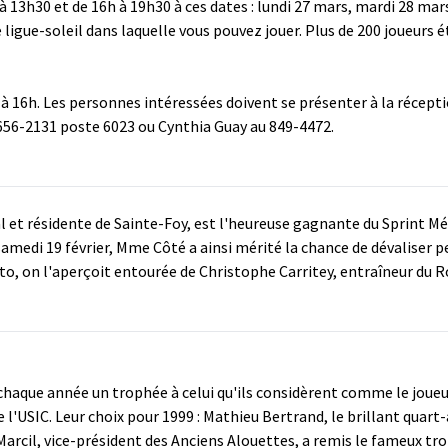
à 13h30 et de 16h à 19h30 à ces dates : lundi 27 mars, mardi 28 mar
igue-soleil dans laquelle vous pouvez jouer. Plus de 200 joueurs ét
s à 16h. Les personnes intéressées doivent se présenter à la récept
 656-2131 poste 6023 ou Cynthia Guay au 849-4472.
al et résidente de Sainte-Foy, est l'heureuse gagnante du Sprint M
samedi 19 février, Mme Côté a ainsi mérité la chance de dévaliser 
to, on l'aperçoit entourée de Christophe Carritey, entraîneur du 
haque année un trophée à celui qu'ils considèrent comme le joueur
e l'USIC. Leur choix pour 1999 : Mathieu Bertrand, le brillant quart-
arcil, vice-président des Anciens Alouettes, a remis le fameux tr