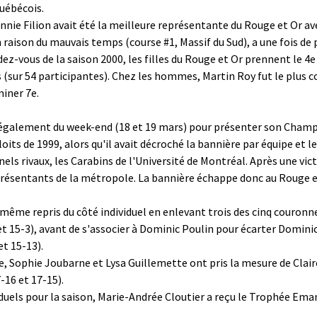
québécois.
Annie Filion avait été la meilleure représentante du Rouge et Or ave
 raison du mauvais temps (course #1, Massif du Sud), a une fois de p
dez-vous de la saison 2000, les filles du Rouge et Or prennent le 4
s (sur 54 participantes). Chez les hommes, Martin Roy fut le plus 
miner 7e.
it également du week-end (18 et 19 mars) pour présenter son Cham
oits de 1999, alors qu'il avait décroché la bannière par équipe et les
rnels rivaux, les Carabins de l'Université de Montréal. Après une vic
représentants de la métropole. La bannière échappe donc au Rouge 
même repris du côté individuel en enlevant trois des cinq couronn
t 15-3), avant de s'associer à Dominic Poulin pour écarter Dominic
t 15-13).
e, Sophie Joubarne et Lysa Guillemette ont pris la mesure de Claire
-16 et 17-15).
viduels pour la saison, Marie-Andrée Cloutier a reçu le Trophée E