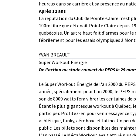
heureux dans sa carrière et sa présence au nati
Après 12 ans
La réputation du Club de Pointe-Claire n'est plu
100m libre que détenait Pointe Claire depuis 19
québécoise. Un autre haut fait d'armes pour le 
fébrilement pour les essais olympiques à Montré
YVAN BREAULT
Super Workout Énergie
De l'action au stade couvert du PEPS le 29 mar
Le Super Workout Énergie de l'an 2000 du PEPS 
année, spécialement pour l'an 2000, le PEPS me
son de 8000 watts fera vibrer les centaines de
Étant le plus gigantesque workout à Québec, l
participer. Profitez-en pour venir essayer ce 
athlétique, funky, aéroboxe et latino. Un peu de 
public. Les billets sont disponibles dès mainte
L'an passé, le Méga Workout avait attiré plus 