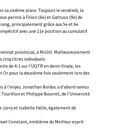
c sa sixième place. Toujours le vendredi, la
lus permis à Filion (6e) et Gattuso (9e) de
e rang, principalement grâce aux 5e et 6e
compétitif avec une 11e position au cumulatif
pionnat provincial, à McGill. Malheureusement
 cinq titres individuels.
toire de 4-1 sur l'UQTR en demi-finale, les
et Or pour la deuxième fois seulement lors des
es à l'enjeu. Jonathan Bolduc a d'abord vaincu
 Tourillon et Philippe Bourret, de l'Université
 Jarry et Isabelle Faille, également de
manuel Constant, emblème du Meilleur esprit