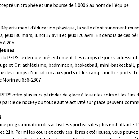
cepté un trophée et une bourse de 1 000 $ au nom de l'équipe.
du Département d'éducation physique, la salle d'entraînement musc
, jeudi 30 mars, lundi 17 avril et jeudi 20 avril. En dehors de ces pé
h à 20h.
 jeunes
é du PEPS se déroule présentement. Les camps de jour s'adressent 
uge et Or : athlétisme, badminton, basketball, mini-basketball, go
 que des camps d'initiation aux sports et les camps multi-sports. 
ric Morin au 656-2807
EPS offre plusieurs périodes de glace à louer les soirs et les fins 
ne partie de hockey ou toute autre activité sur glace peuvent com
é
une programmation des activités sportives des plus emballante. L'i
21h. Parmi les cours et activités libres extérieures, vous pouvez c