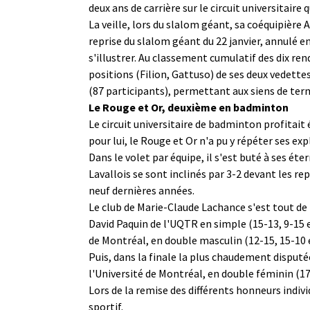
deux ans de carrière sur le circuit universitaire 
La veille, lors du slalom géant, sa coéquipière 
reprise du slalom géant du 22 janvier, annulé en
s'illustrer. Au classement cumulatif des dix ren
positions (Filion, Gattuso) de ses deux vedette
(87 participants), permettant aux siens de ter
Le Rouge et Or, deuxième en badminton
Le circuit universitaire de badminton profita
pour lui, le Rouge et Or n'a pu y répéter ses expl
Dans le volet par équipe, il s'est buté à ses éte
Lavallois se sont inclinés par 3-2 devant les 
neuf dernières années.
Le club de Marie-Claude Lachance s'est tout de 
David Paquin de l'UQTR en simple (15-13, 9-15 e
de Montréal, en double masculin (12-15, 15-10 e
Puis, dans la finale la plus chaudement disputé
l'Université de Montréal, en double féminin (17
Lors de la remise des différents honneurs indi
sportif.