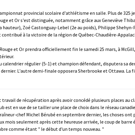
ampionnat provincial scolaire d'athlétisme en salle. Plus de 325 j
Rouge et Or s'est distinguée, notamment grâce aux Geneviève Thibau
 la hauteur), Zoé Castonguay-Lebel (2e au poids), Philippe Shehyn-P
contribué à la victoire de la région de Québec-Chaudière-Appalac
Rouge et Or prendra officiellement fin le samedi 25 mars, à McGill,
térieur.
du calendrier régulier (5-1) et champion défendant, disputera sa de
n dernier. L'autre demi-finale opposera Sherbrooke et Ottawa. La f
 travail de récupération après avoir concédé plusieurs places au 
b est en vue de se tailler une place de choix dans le réseau canadi
ntraîneur-chef Michel Bérubé en septembre dernier, les choses ont p
x mois seulement après cette heureuse arrivée, le coup de barre 
embre comme étant " le début d'un temps nouveau. "