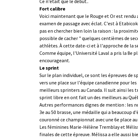
Ce n'était que le début..
Fort calibre
Voici maintenant que le Rouge et Or est rendu a
examen de passage avec éclat. C'est à Etabicoke
pas en chercher bien loin la raison : la proxim
possible de cacher " quelques centièmes de sec
athlètes. À cette date-ci et à l'approche de l
Comme équipe, l'Université Laval a pris la 8e pl
encourageant.
Le sprint
Sur le plan individuel, ce sont les épreuves de
vers une place sur l'équipe canadienne pour les 
meilleurs sprinters au Canada. Il suit ainsi les
sprint libre en ont fait un des meilleurs au Qué
Autres performances dignes de mention : les no
3e au 50 brasse, une médaille qui a beaucoup d'
couronné ce championnat avec une 6e place au 
Les féminines Marie-Hélène Tremblay et Méliss
finales de cette épreuve. Mélissa a elle auss