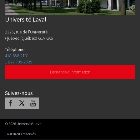
Université Laval
2325, rue de l'Université
Québec (Québec) G1V 0A6
Téléphone
:
418 656-2131
1 877 785-2825
Demande d'information
Suivez-nous
!
Facebook
X
Youtube
©
2026
Université Laval.
Tout droits réservés