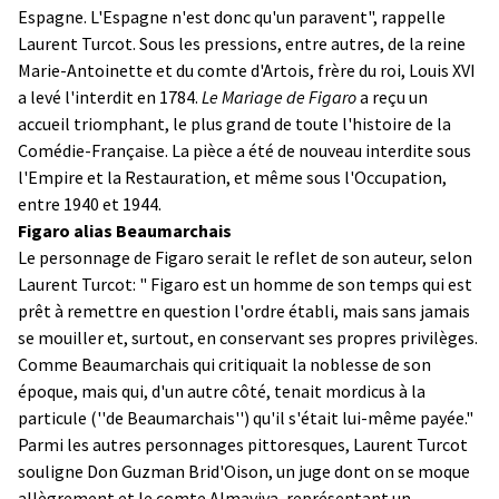
Espagne. L'Espagne n'est donc qu'un paravent", rappelle
Laurent Turcot. Sous les pressions, entre autres, de la reine
Marie-Antoinette et du comte d'Artois, frère du roi, Louis XVI
a levé l'interdit en 1784.
Le Mariage de Figaro
a reçu un
accueil triomphant, le plus grand de toute l'histoire de la
Comédie-Française. La pièce a été de nouveau interdite sous
l'Empire et la Restauration, et même sous l'Occupation,
entre 1940 et 1944.
Figaro alias Beaumarchais
Le personnage de Figaro serait le reflet de son auteur, selon
Laurent Turcot: " Figaro est un homme de son temps qui est
prêt à remettre en question l'ordre établi, mais sans jamais
se mouiller et, surtout, en conservant ses propres privilèges.
Comme Beaumarchais qui critiquait la noblesse de son
époque, mais qui, d'un autre côté, tenait mordicus à la
particule (''de Beaumarchais'') qu'il s'était lui-même payée."
Parmi les autres personnages pittoresques, Laurent Turcot
souligne Don Guzman Brid'Oison, un juge dont on se moque
allègrement et le comte Almaviva, représentant un