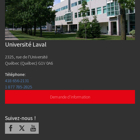
Université Laval
2325, rue de l'Université
Québec (Québec) G1V 0A6
Téléphone
:
418 656-2131
1 877 785-2825
Demande d'information
Suivez-nous
!
Facebook
X
Youtube