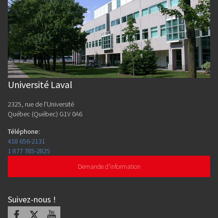
Université Laval
2325, rue de l'Université
Québec (Québec) G1V 0A6
Téléphone
:
418 656-2131
1 877 785-2825
Demande d'information
Suivez-nous
!
Facebook
X
Youtube